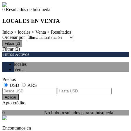
0 Resultados de búsqueda
LOCALES EN VENTA
Inicio
>
locales
>
Venta
> Resultados
Ordenar por
Filtrar
(2)
Filtrar
(2)
Filtros Activos
locales
Venta
Precios
USD
ARS
Aplicar
Apto crédito
0
No hubo resultados para su búsqueda
Encontranos en